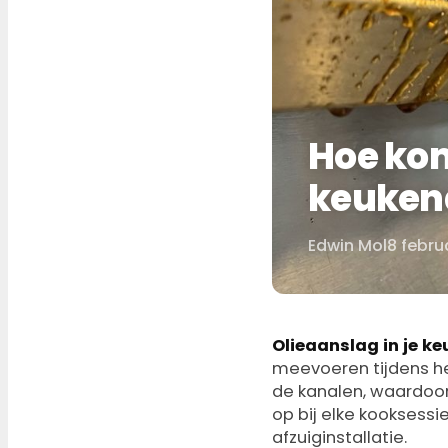
Hoe kom
keukena
Edwin Mol
8 febru
Door
Olieaanslag in je k
meevoeren tijdens he
de kanalen, waardoor
op bij elke kooksess
afzuiginstallatie.