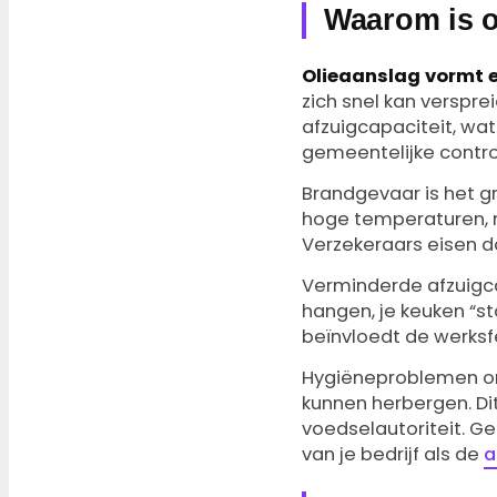
Waarom is o
Olieaanslag vormt 
zich snel kan verspre
afzuigcapaciteit, wat
gemeentelijke contro
Brandgevaar is het g
hoge temperaturen, m
Verzekeraars eisen da
Verminderde afzuigca
hangen, je keuken “s
beïnvloedt de werksfe
Hygiëneproblemen ont
kunnen herbergen. D
voedselautoriteit. Gem
van je bedrijf als de
a