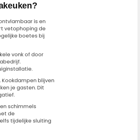
cakeuken?
ntvlambaar is en
ert vetophoping de
gelijke boetes bij
kele vonk of door
bedrijf.
ginstallatie.
n. Kookdampen blijven
en je gasten. Dit
atief.
n en schimmels
met de
s tijdelijke sluiting