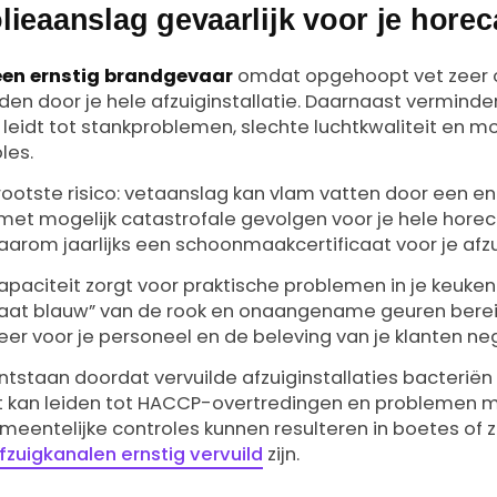
lieaanslag gevaarlijk voor je hore
een ernstig brandgevaar
omdat opgehoopt vet zeer o
iden door je hele afzuiginstallatie. Daarnaast vermind
 leidt tot stankproblemen, slechte luchtkwaliteit en mo
les.
rootste risico: vetaanslag kan vlam vatten door een en
et mogelijk catastrofale gevolgen voor je hele horeca
arom jaarlijks een schoonmaakcertificaat voor je afzui
paciteit zorgt voor praktische problemen in je keuke
taat blauw” van de rook en onaangename geuren bereik
er voor je personeel en de beleving van je klanten neg
staan doordat vervuilde afzuiginstallaties bacterië
it kan leiden tot HACCP-overtredingen en problemen 
eentelijke controles kunnen resulteren in boetes of zelf
fzuigkanalen ernstig vervuild
zijn.