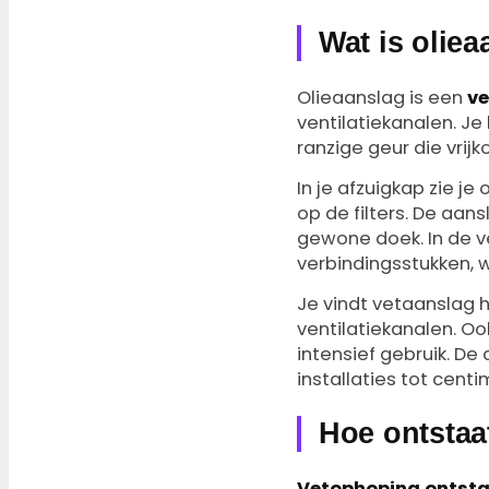
Wat is oliea
Olieaanslag is een
ve
ventilatiekanalen. Je
ranzige geur die vrij
In je afzuigkap zie j
op de filters. De aan
gewone doek. In de v
verbindingsstukken, 
Je vindt vetaanslag h
ventilatiekanalen. Oo
intensief gebruik. De 
installaties tot cent
Hoe ontstaat
Vetophoping ontsta