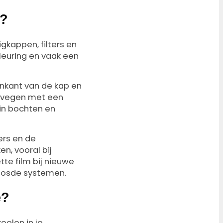
t?
igkappen, filters en
kleuring en vaak een
nenkant van de kap en
wegvegen met een
in bochten en
ers en de
n, vooral bij
tte film bij nieuwe
loosde systemen.
e?
elen in je