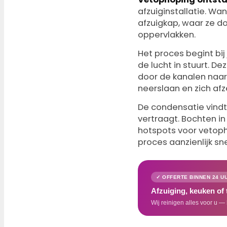
afzuiginstallatie. Wa
afzuigkap, waar ze d
oppervlakken.
Het proces begint bij
de lucht in stuurt. 
door de kanalen naar
neerslaan en zich afz
De condensatie vindt
vertraagt. Bochten i
hotspots voor vetop
proces aanzienlijk sne
✓ OFFERTE BINNEN 24 U
Afzuiging, keuken of
Wij reinigen alles voor u — 