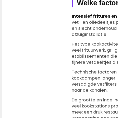
Welke facto
Intensief frituren en 
vet- en oliedeeltjes
en slecht onderhoud v
afzuiginstallatie.
Het type kookactivit
veel frituurwerk, gr
etablissementen die
fijnere vetdeeltjes 
Technische factoren s
kookdampen langer in
verzadigde vetfilter
naar de kanalen.
De grootte en indeli
veel kookstations pr
mee: een druk restaur