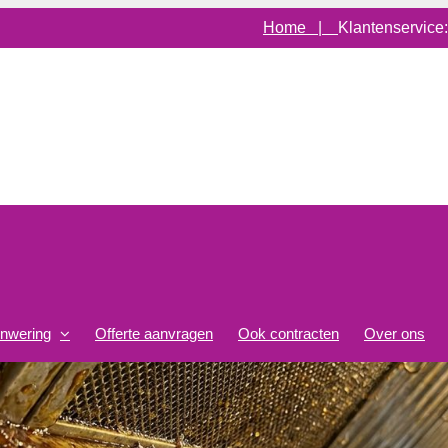
Home |
Klantenservice
onwering
Offerte aanvragen
Ook contracten
Over ons