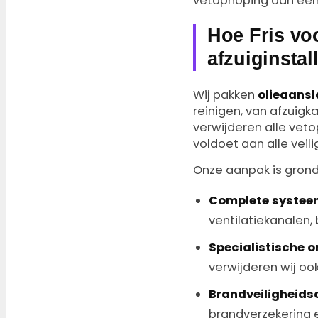
vetophoping dan een 
Hoe Fris voo
afzuiginstal
Wij pakken
olieaansl
reinigen, van afzuig
verwijderen alle veto
voldoet aan alle veil
Onze aanpak is grond
Complete systee
ventilatiekanalen,
Specialistische o
verwijderen wij oo
Brandveiligheidsc
brandverzekering