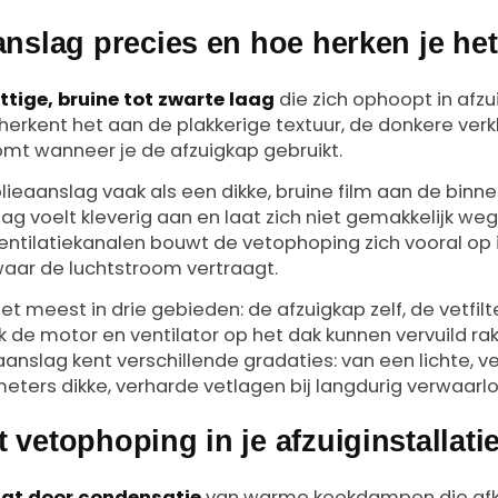
anslag precies en hoe herken je he
ttige, bruine tot zwarte laag
die zich ophoopt in afzu
 herkent het aan de plakkerige textuur, de donkere ver
komt wanneer je de afzuigkap gebruikt.
e olieaanslag vaak als een dikke, bruine film aan de bin
slag voelt kleverig aan en laat zich niet gemakkelijk 
entilatiekanalen bouwt de vetophoping zich vooral op 
waar de luchtstroom vertraagt.
et meest in drie gebieden: de afzuigkap zelf, de vetfilt
k de motor en ventilator op het dak kunnen vervuild rake
aanslag kent verschillende gradaties: van een lichte, ve
imeters dikke, verharde vetlagen bij langdurig verwaar
 vetophoping in je afzuiginstallati
at door condensatie
van warme kookdampen die afko