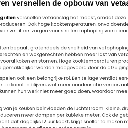
ren versnellen de opbouw van veta
grillen
versnellen vetaanslag het meest, omdat deze 
 produceren. Ook hoge kooktemperaturen, onvoldoende 
an vetfilters zorgen voor snellere ophoping van olieaa
eiten bepaalt grotendeels de snelheid van vetophopin
illgerechten en wokgerechten hebben meer last van ve
 vooral koken en stomen. Hoge kooktemperaturen pr
die gemakkelijker worden meegevoerd door de afzuiging
pelen ook een belangrijke rol. Een te lage ventilaties
 de kanalen blijven, wat meer condensatie veroorzaakt
s kunnen hun werk niet meer goed doen, waardoor mee
ng van je keuken beïnvloeden de luchtstroom. Kleine, d
oduceren meer dampen per kubieke meter. Ook de gebru
ant dat dagelijks 12 uur kookt, krijgt sneller te maken 