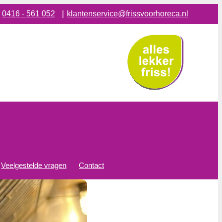
:
0416 - 561 052
|
klantenservice@frissvoorhoreca.nl
Veelgestelde vragen
Contact