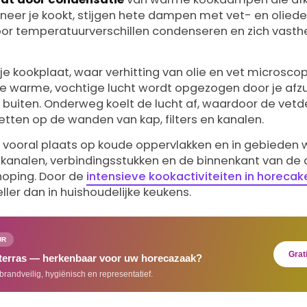
nneer je kookt, stijgen hete dampen met vet- en oliede
oor temperatuurverschillen condenseren en zich vasth
 je kookplaat, waar verhitting van olie en vet microscop
Deze warme, vochtige lucht wordt opgezogen door je af
 buiten. Onderweg koelt de lucht af, waardoor de vetd
etten op de wanden van kap, filters en kanalen.
 vooral plaats op koude oppervlakken en in gebieden
n kanalen, verbindingsstukken en de binnenkant van de 
hoping. Door de
intensieve kookactiviteiten in horeca
ller dan in huishoudelijke keukens.
UR
Grat
 terras — herkenbaar voor uw horecazaak?
brandveilig, hygiënisch en representatief.