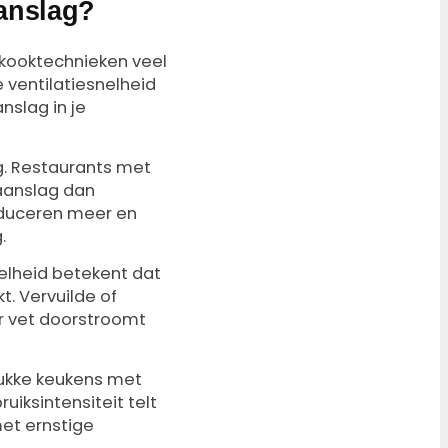
anslag?
kooktechnieken veel
ventilatiesnelheid
nslag in je
g. Restaurants met
taanslag dan
oduceren meer en
.
nelheid betekent dat
. Vervuilde of
r vet doorstroomt
rukke keukens met
iksintensiteit telt
met ernstige