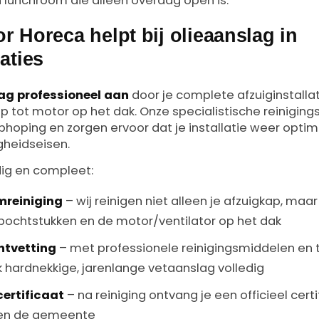
lunchroom die alleen overdag open is.
r Horeca helpt bij olieaanslag in
laties
ag professioneel aan
door je complete afzuiginstallat
kap tot motor op het dak. Onze specialistische reinigi
phoping en zorgen ervoor dat je installatie weer optim
igheidseisen.
ig en compleet:
mreiniging
– wij reinigen niet alleen je afzuigkap, maar
 bochtstukken en de motor/ventilator op het dak
ntvetting
– met professionele reinigingsmiddelen en 
k hardnekkige, jarenlange vetaanslag volledig
ertificaat
– na reiniging ontvang je een officieel certi
 en de gemeente