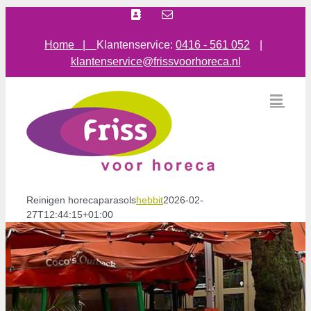
Ga
Facebook
E-
mail
naar
inhoud
Home |
Klantenservice:
0416 - 561 052
|
klantenservice@frissvoorhoreca.nl
Reinigen horecaparasols
hebbit
2026-02-
27T12:44:15+01:00