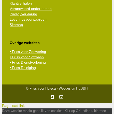
Klantverhalen
Verantwoord ondernemen
Privacyverklaring
Leveringsvoorwaarden
Sitemap
Overige websites
• Friss voor Zonwering
• Friss voor Softwash
• Friss Dienstverlening
• Friss Reiniging
© Friss voor Horeca - Webdesign
HEBBIT
Facebook
E-
mail
Page load link
Deze website maakt gebruik van cookies. Klik op OK indien u hiermee