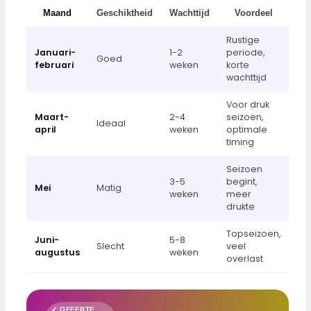
Maand
Geschiktheid
Wachttijd
Voordeel
Rustige
Januari-
1-2
periode,
Goed
februari
weken
korte
wachttijd
Voor druk
Maart-
2-4
seizoen,
Ideaal
april
weken
optimale
timing
Seizoen
3-5
begint,
Mei
Matig
weken
meer
drukte
Topseizoen,
Juni-
5-8
Slecht
veel
augustus
weken
overlast
✓ OFFERTE