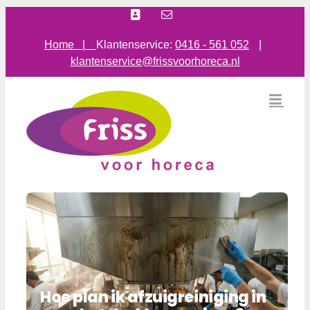
Ga
Facebook
E-
mail
naar
inhoud
Home |
Klantenservice:
0416 - 561 052
|
klantenservice@frissvoorhoreca.nl
Hoe plan ik afzuigreiniging in