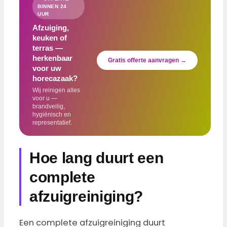
BINNEN 24
UUR
Afzuiging,
keuken of
terras —
herkenbaar
Gratis offerte aanvragen →
voor uw
horecazaak?
Wij reinigen alles
voor u —
brandveilig,
hygiënisch en
representatief.
Hoe lang duurt een
complete
afzuigreiniging?
Een complete afzuigreiniging duurt