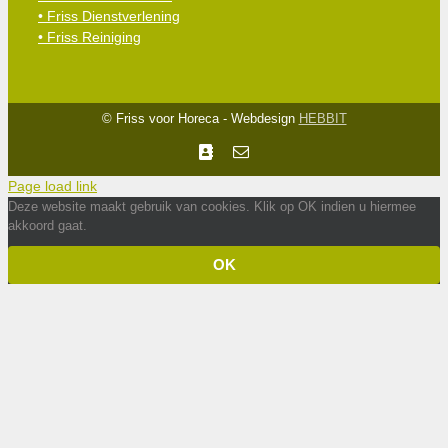
• Friss Dienstverlening
• Friss Reiniging
© Friss voor Horeca - Webdesign
HEBBIT
Facebook
E-
mail
Page load link
Deze website maakt gebruik van cookies. Klik op OK indien u hiermee
akkoord gaat.
OK