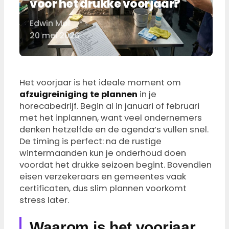
voor het drukke voorjaar?
Edwin Mol
Door
20 mei 2026
Het voorjaar is het ideale moment om
afzuigreiniging te plannen
in je
horecabedrijf. Begin al in januari of februari
met het inplannen, want veel ondernemers
denken hetzelfde en de agenda’s vullen snel.
De timing is perfect: na de rustige
wintermaanden kun je onderhoud doen
voordat het drukke seizoen begint. Bovendien
eisen verzekeraars en gemeentes vaak
certificaten, dus slim plannen voorkomt
stress later.
Waarom is het voorjaar