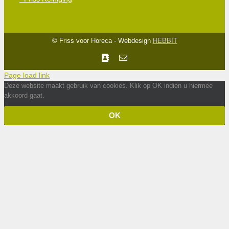
© Friss voor Horeca - Webdesign
HEBBIT
Facebook
E-
mail
Page load link
Deze website maakt gebruik van cookies. Klik op OK indien u hiermee
akkoord gaat.
OK