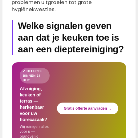
problemen uitgroeien tot grote
hygiënekwesties.
Welke signalen geven
aan dat je keuken toe is
aan een dieptereiniging?
✓ OFFERTE
BINNEN 24
UUR
Afzuiging,
keuken of
terras —
herkenbaar
Gratis offerte aanvragen →
voor uw
horecazaak?
Wij reinigen alles
voor u —
brandveilig,