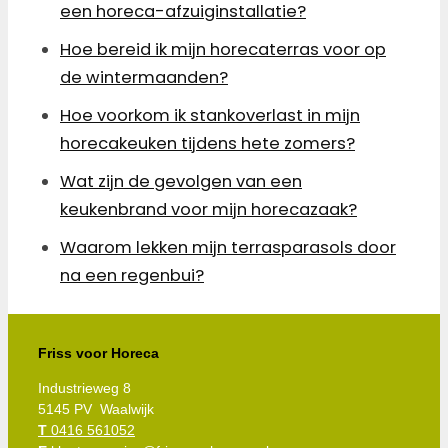
een horeca-afzuiginstallatie?
Hoe bereid ik mijn horecaterras voor op
de wintermaanden?
Hoe voorkom ik stankoverlast in mijn
horecakeuken tijdens hete zomers?
Wat zijn de gevolgen van een
keukenbrand voor mijn horecazaak?
Waarom lekken mijn terrasparasols door
na een regenbui?
Friss voor Horeca
Industrieweg 8
5145 PV Waalwijk
T
0416 561052