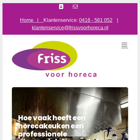
Ga
Facebook
E-
mail
naar
inhoud
Home |
Klantenservice:
0416 - 561 052
|
klantenservice@frissvoorhoreca.nl
Hoe vaak heeft een
horecakeuken een
professionele