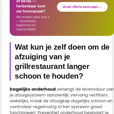
of terras —
herkenbaar voor
Gratis offerte aanvragen →
uw horecazaak?
Wij reinigen alles voor u
— brandveilig,
hygiënisch en
representatief.
Wat kun je zelf doen om de
afzuiging van je
grillrestaurant langer
schoon te houden?
Dagelijks onderhoud
verlengt de levensduur van
je afzuigsysteem aanzienlijk. Vervang vetfilters
wekelijks, maak de afzuigkap dagelijks schoon en
controleer regelmatig of het systeem goed
functioneert. Preventief onderhoud bespaart je