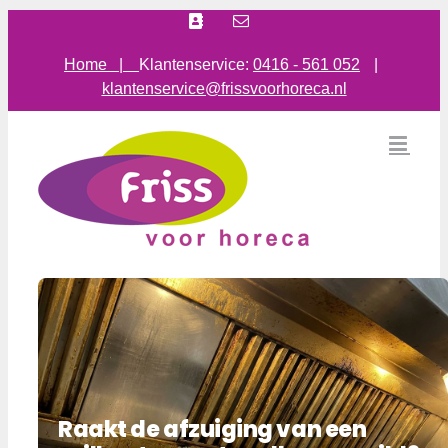
Ga
Facebook
E-
mail
naar
inhoud
Home |
Klantenservice:
0416 - 561 052
|
klantenservice@frissvoorhoreca.nl
Raakt de afzuiging van een