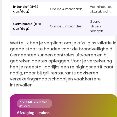
Intensief (8-12
Verminderde
Om de 4 maanden
uur/dag)
afzuigkracht
Geuren
Gemiddeld (6-8
Om de 6 maanden
blijven
uur/dag)
hangen
Wettelijk ben je verplicht om je afzuiginstallatie in
goede staat te houden voor de brandveiligheid.
Gemeenten kunnen controles uitvoeren en bij
gebreken boetes opleggen. Voor je verzekering
heb je meestal jaarlijks een reinigingscertificaat
nodig, maar bij grillrestaurants adviseren
verzekeringsmaatschappijen vaak kortere
intervallen.
✓ OFFERTE BINNEN
24 UUR
Afzuiging, keuken