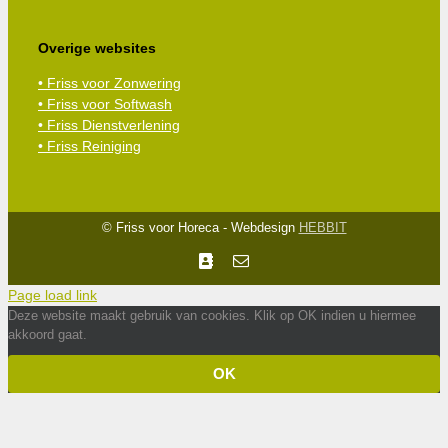
Overige websites
• Friss voor Zonwering
• Friss voor Softwash
• Friss Dienstverlening
• Friss Reiniging
© Friss voor Horeca - Webdesign
HEBBIT
Facebook
E-
mail
Page load link
Deze website maakt gebruik van cookies. Klik op OK indien u hiermee
akkoord gaat.
OK