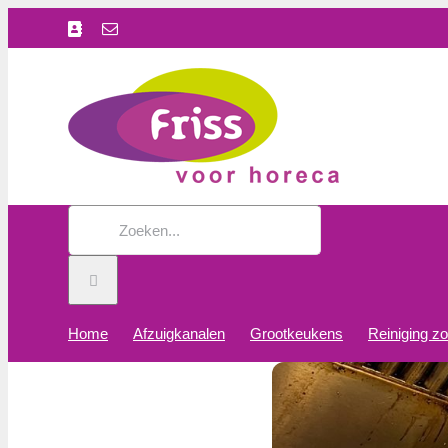
Ga
Facebook
E-
naar
mail
inhoud
Zoeken
naar:
Home
Afzuigkanalen
Grootkeukens
Reiniging z