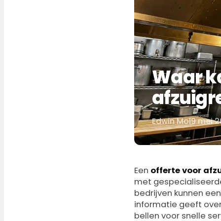
Waar ka
afzuigr
Edwin Mol
9 mei 
Door
Een
offerte voor afz
met gespecialiseerde
bedrijven kunnen een 
informatie geeft over 
bellen voor snelle ser