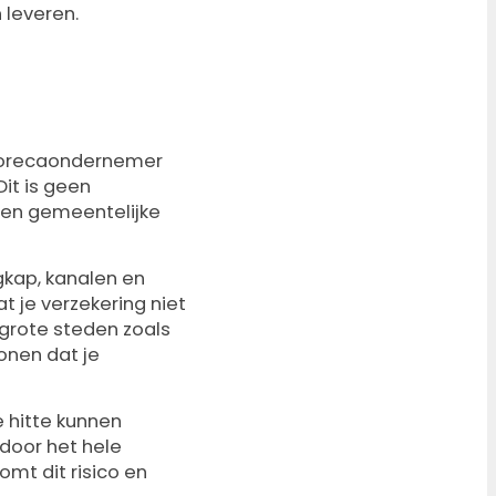
 leveren.
s horecaondernemer
Dit is geen
n en gemeentelijke
gkap, kanalen en
at je verzekering niet
 grote steden zoals
onen dat je
e hitte kunnen
 door het hele
mt dit risico en