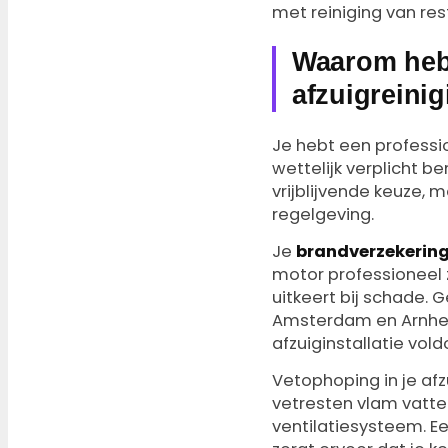
met reiniging van res
Waarom heb 
afzuigreini
Je hebt een professi
wettelijk verplicht be
vrijblijvende keuze, 
regelgeving.
Je
brandverzekering 
motor professioneel zi
uitkeert bij schade. 
Amsterdam en Arnhem,
afzuiginstallatie vol
Vetophoping in je af
vetresten vlam vatte
ventilatiesysteem. E