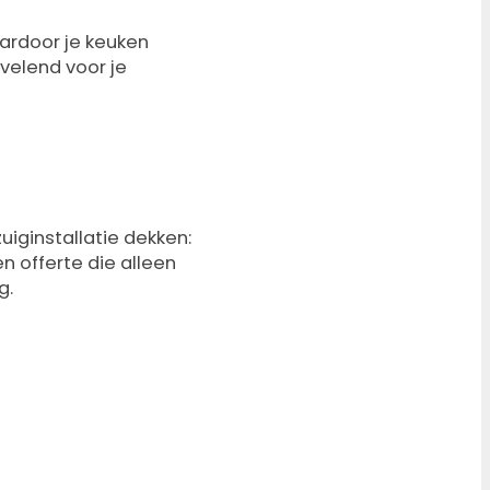
aardoor je keuken
rvelend voor je
uiginstallatie dekken:
en offerte die alleen
g.