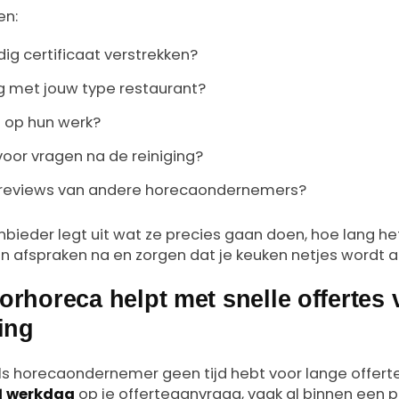
en:
ig certificaat verstrekken?
g met jouw type restaurant?
e op hun werk?
 voor vragen na de reiniging?
reviews van andere horecaondernemers?
bieder legt uit wat ze precies gaan doen, hoe lang het
 afspraken na en zorgen dat je keuken netjes wordt a
orhoreca helpt met snelle offertes 
ing
 als horecaondernemer geen tijd hebt voor lange offer
1 werkdag
op je offerteaanvraag, vaak al binnen een pa