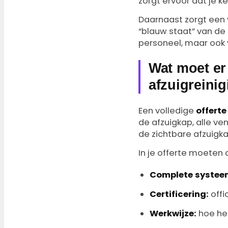
zorgt ervoor dat je keu
Daarnaast zorgt een v
“blauw staat” van de 
personeel, maar ook 
Wat moet er 
afzuigreini
Een volledige
offerte
de afzuigkap, alle ve
de zichtbare afzuigka
In je offerte moeten 
Complete systeem
Certificering:
offi
Werkwijze:
hoe het