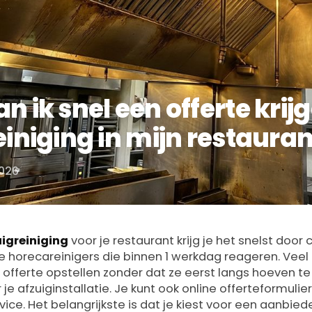
n ik snel een offerte krij
einiging in mijn restaura
2026
uigreiniging
voor je restaurant krijg je het snelst doo
 horecareinigers die binnen 1 werkdag reageren. Veel
offerte opstellen zonder dat ze eerst langs hoeven te
je afzuiginstallatie. Je kunt ook online offerteformulier
vice. Het belangrijkste is dat je kiest voor een aanbied