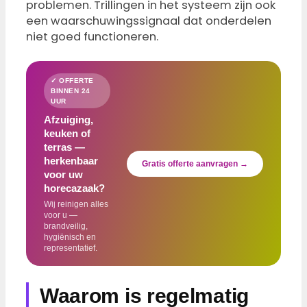
problemen. Trillingen in het systeem zijn ook
een waarschuwingssignaal dat onderdelen
niet goed functioneren.
✓ OFFERTE
BINNEN 24
UUR
Afzuiging,
keuken of
terras —
herkenbaar
Gratis offerte aanvragen →
voor uw
horecazaak?
Wij reinigen alles
voor u —
brandveilig,
hygiënisch en
representatief.
Waarom is regelmatig