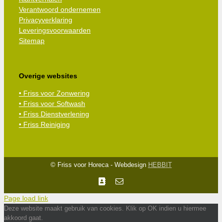
Verantwoord ondernemen
Privacyverklaring
Leveringsvoorwaarden
Sitemap
Overige websites
• Friss voor Zonwering
• Friss voor Softwash
• Friss Dienstverlening
• Friss Reiniging
© Friss voor Horeca - Webdesign
HEBBIT
Facebook
E-
mail
Page load link
Deze website maakt gebruik van cookies. Klik op OK indien u hiermee
akkoord gaat.