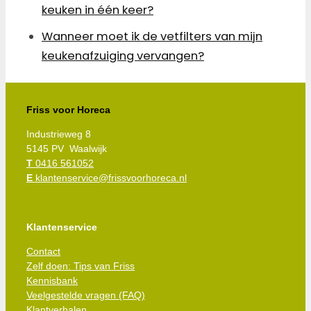
keuken in één keer?
Wanneer moet ik de vetfilters van mijn
keukenafzuiging vervangen?
Friss voor Horeca
Industrieweg 8
5145 PV Waalwijk
T
0416 561052
E
klantenservice@frissvoorhoreca.nl
Klantenservice
Contact
Zelf doen: Tips van Friss
Kennisbank
Veelgestelde vragen (FAQ)
Klantverhalen