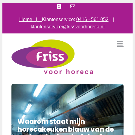
Ga
Facebook
E-
mail
naar
inhoud
Home |
Klantenservice:
0416 - 561 052
|
klantenservice@frissvoorhoreca.nl
Waarom staat mijn
horecakeuken blauw van de