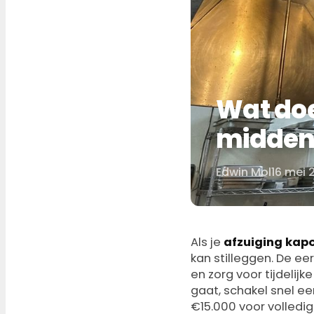
Wat doe
midden 
Edwin Mol
16 mei 
Door
Als je
afzuiging kap
kan stilleggen. De eer
en zorg voor tijdelij
gaat, schakel snel ee
€15.000 voor volledi