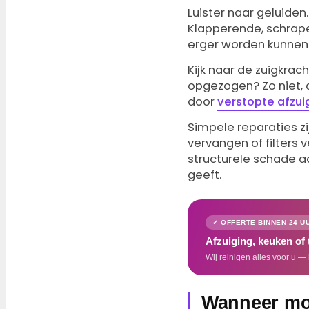
Luister naar geluiden
Klapperende, schrape
erger worden kunnen b
Kijk naar de zuigkrac
opgezogen? Zo niet, 
door
verstopte afzu
Simpele reparaties z
vervangen of filters 
structurele schade a
geeft.
✓ OFFERTE BINNEN 24 U
Afzuiging, keuken of
Wij reinigen alles voor u — 
Wanneer moe