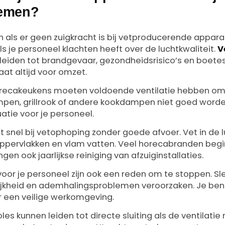
lemen?
 als er geen zuigkracht is bij vetproducerende apparatu
s je personeel klachten heeft over de luchtkwaliteit.
V
leiden tot brandgevaar, gezondheidsrisico’s en boet
 gaat altijd voor omzet.
 horecakeukens moeten voldoende ventilatie hebben om 
ampen, grillrook of andere kookdampen niet goed word
uatie voor je personeel.
snel bij vetophoping zonder goede afvoer. Vet in de l
ppervlakken en vlam vatten. Veel horecabranden beg
en ook jaarlijkse reiniging van afzuiginstallaties.
oor je personeel zijn ook een reden om te stoppen. Sle
lijkheid en ademhalingsproblemen veroorzaken. Je ben
r een veilige werkomgeving.
es kunnen leiden tot directe sluiting als de ventilatie