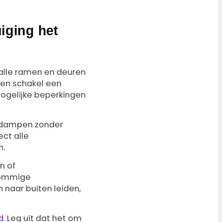
uiging het
 alle ramen en deuren
n en schakel een
mogelijke beperkingen
ge dampen zonder
ct alle
n.
n of
 Sommige
 naar buiten leiden,
d
. Leg uit dat het om