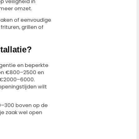
 veiligheid in
 meer omzet.
 maken of eenvoudige
turen, grillen of
allatie?
entie en beperkte
ten €800–2500 en
 €2000–6000.
openingstijden wilt
50–300 boven op de
 je zaak wel open