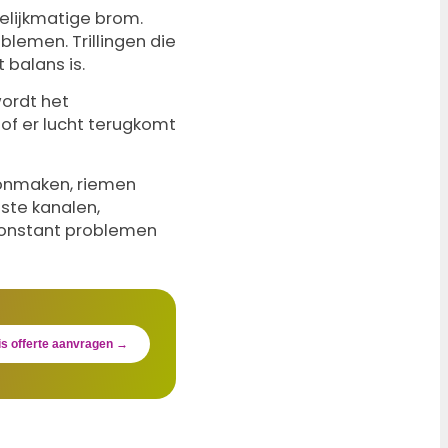
gelijkmatige brom.
lemen. Trillingen die
 balans is.
wordt het
of er lucht terugkomt
oonmaken, riemen
este kanalen,
 constant problemen
is offerte aanvragen →