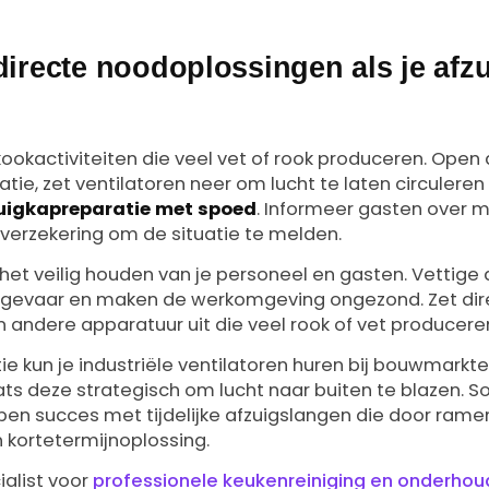
directe noodoplossingen als je afz
kookactiviteiten die veel vet of rook produceren. Open
latie, zet ventilatoren neer om lucht te laten circulere
uigkapreparatie met spoed
. Informeer gasten over 
 verzekering om de situatie te melden.
is het veilig houden van je personeel en gasten. Vetti
dgevaar en maken de werkomgeving ongezond. Zet dire
 en andere apparatuur uit die veel rook of vet producere
atie kun je industriële ventilatoren huren bij bouwmarkte
aats deze strategisch om lucht naar buiten te blazen.
en succes met tijdelijke afzuigslangen die door ramen
n kortetermijnoplossing.
alist voor
professionele keukenreiniging en onderhou