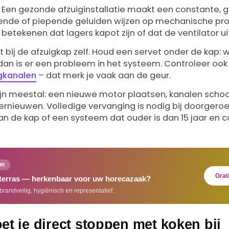
. Een gezonde afzuiginstallatie maakt een constante, 
nde of piepende geluiden wijzen op mechanische prob
etekenen dat lagers kapot zijn of dat de ventilator uit
ht bij de afzuigkap zelf. Houd een servet onder de kap: 
dan is er een probleem in het systeem. Controleer ook 
igkanalen
– dat merk je vaak aan de geur.
ijn meestal: een nieuwe motor plaatsen, kanalen sch
vernieuwen. Volledige vervanging is nodig bij doorgero
an de kap of een systeem dat ouder is dan 15 jaar en
UR
Grat
 terras — herkenbaar voor uw horecazaak?
brandveilig, hygiënisch en representatief.
t je direct stoppen met koken bij