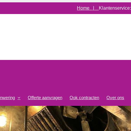
Home |
Klantenservice
onwering
Offerte aanvragen
Ook contracten
Over ons