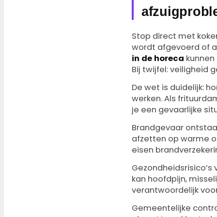
afzuigprob
Stop direct met koken
wordt afgevoerd of al
in de horeca
kunnen 
Bij twijfel: veiligheid
De wet is duidelijk:
werken. Als frituurd
je een gevaarlijke sit
Brandgevaar ontstaat 
afzetten op warme o
eisen brandverzekering
Gezondheidsrisico’s v
kan hoofdpijn, misse
verantwoordelijk voo
Gemeentelijke control