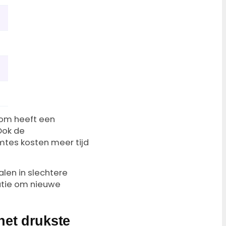
oom heeft een
Ook de
mtes kosten meer tijd
alen in slechtere
latie om nieuwe
 het drukste