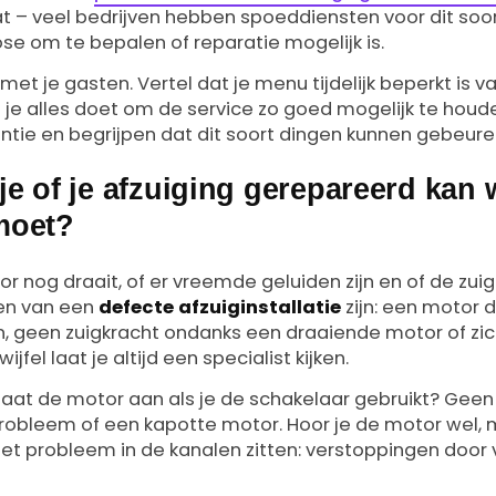
t – veel bedrijven hebben spoeddiensten voor dit soo
se om te bepalen of reparatie mogelijk is.
et je gasten. Vertel dat je menu tijdelijk beperkt is
je alles doet om de service zo goed mogelijk te houd
tie en begrijpen dat dit soort dingen kunnen gebeure
je of je afzuiging gerepareerd kan
moet?
r nog draait, of er vreemde geluiden zijn en of de zu
len van een
defecte afzuiginstallatie
zijn: een motor d
, geen zuigkracht ondanks een draaiende motor of zi
wijfel laat je altijd een specialist kijken.
gaat de motor aan als je de schakelaar gebruikt? Geen
probleem of een kapotte motor. Hoor je de motor wel, 
het probleem in de kanalen zitten: verstoppingen door