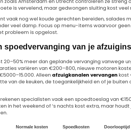
en zoals Amsterdam en Utrecht controleren ze streng op
oete is vervelend, maar gedwongen sluiting kost veel
 kunt vaak nog wel koude gerechten bereiden, salades
der veel damp. Focus op menu-items waarvoor geen fri
et probleem is opgelost.
n spoedvervanging van je afzuiginst
t 20–50% meer dan geplande vervanging vanwege urg
paraties variëren van €200–800, nieuwe motoren kos
€5000–15.000. Alleen
afzuigkanalen vervangen
kost
otte van de keuken, de toegankelijkheid en of je buiten 
 rekenen specialisten vaak een spoedtoeslag van €1
en in het weekend of ’s nachts kost extra, maar houdt
en.
Normale kosten
Spoedkosten
Doorlooptijd