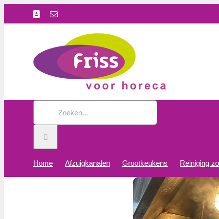
Ga
Facebook
E-
naar
mail
inhoud
Zoeken
naar:
Home
Afzuigkanalen
Grootkeukens
Reiniging z