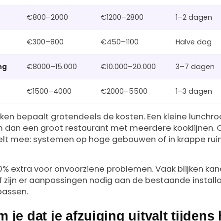
€800–2000
€1200–2800
1–2 dagen
€300–800
€450–1100
Halve dag
ng
€8000–15.000
€10.000–20.000
3–7 dagen
€1500–4000
€2000–5500
1–3 dagen
uken bepaalt grotendeels de kosten. Een kleine lunchr
 dan een groot restaurant met meerdere kooklijnen. 
elt mee: systemen op hoge gebouwen of in krappe rui
0% extra voor onvoorziene problemen. Vaak blijken kan
f zijn er aanpassingen nodig aan de bestaande instal
passen.
je dat je afzuiging uitvalt tijdens