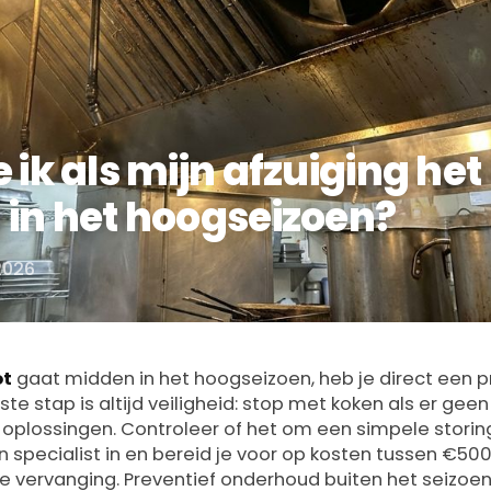
 ik als mijn afzuiging het
in het hoogseizoen?
2026
ot
gaat midden in het hoogseizoen, heb je direct een 
ste stap is altijd veiligheid: stop met koken als er geen
ke oplossingen. Controleer of het om een simpele stori
n specialist in en bereid je voor op kosten tussen €50
ge vervanging. Preventief onderhoud buiten het seizoen