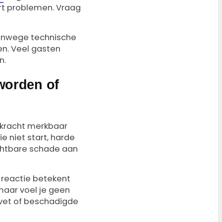
rt problemen. Vraag
 vanwege technische
en. Veel gasten
n.
 worden of
igkracht merkbaar
ie niet start, harde
chtbare schade aan
 reactie betekent
maar voel je geen
 vet of beschadigde