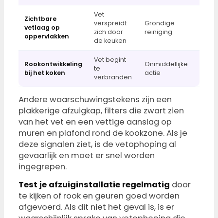
Vet
Zichtbare
verspreidt
Grondige
vetlaag op
zich door
reiniging
oppervlakken
de keuken
Vet begint
Rookontwikkeling
Onmiddellijke
te
bij het koken
actie
verbranden
Andere waarschuwingstekens zijn een
plakkerige afzuigkap, filters die zwart zien
van het vet en een vettige aanslag op
muren en plafond rond de kookzone. Als je
deze signalen ziet, is de vetophoping al
gevaarlijk en moet er snel worden
ingegrepen.
Test je afzuiginstallatie regelmatig
door
te kijken of rook en geuren goed worden
afgevoerd. Als dit niet het geval is, is er