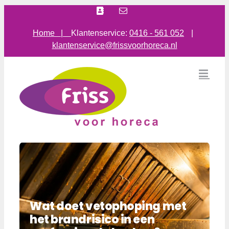
Ga
Facebook
E-
mail
naar
inhoud
Home |
Klantenservice:
0416 - 561 052
|
klantenservice@frissvoorhoreca.nl
Wat doet vetophoping met
het brandrisico in een