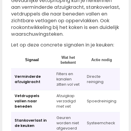
Gevaarlijke vetophoping kun je herkennen
aan verminderde afzuigkracht, stankoverlast,
vetdruppels die naar beneden vallen en
zichtbare vetlagen op oppervlakken. Ook
rookontwikkeling bij het koken is een duidelijk
waarschuwingsteken.
Let op deze concrete signalen in je keuken:
Wat het
Signaal
Actie nodig
betekent
Filters en
Verminderde
Directe
kanalen
afzuigkracht
reiniging
zitten vol vet
Vetdruppels
Afzuigkap
vallen naar
verzadigd
Spoedreiniging
beneden
met vet
Geuren
Stankoverlast in
worden niet
Systeemcheck
de keuken
afgevoerd