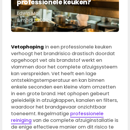
professionele keuken?
Edwin Mol
Door
8 maart 2026
Vetophoping
in een professionele keuken
verhoogt het brandrisico drastisch doordat
opgehoopt vet als brandstof werkt en
vlammen door het complete afzuigsysteem
kan verspreiden. Vet heeft een lage
ontstekingstemperatuur en kan binnen
enkele seconden een kleine vlam omzetten
in een grote brand. Het ophopen gebeurt
geleidelijk in afzuigkappen, kanalen en filters,
waardoor het brandgevaar onzichtbaar
toeneemt. Regelmatige
professionele
reiniging
van de complete afzuiginstallatie is
de enige effectieve manier om dit risico te