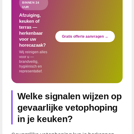
BINNEN 24
UUR
Afzuiging,
keuken of
terras —
herkenbaar
Gratis offerte aanvragen →
voor uw
horecazaak?
Wij reinigen alles
voor u —
brandveilig,
hygiënisch en
representatief.
Welke signalen wijzen op
gevaarlijke vetophoping
in je keuken?