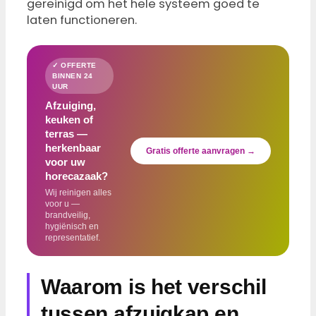
gereinigd om het hele systeem goed te
laten functioneren.
✓ OFFERTE
BINNEN 24
UUR
Afzuiging,
keuken of
terras —
herkenbaar
Gratis offerte aanvragen →
voor uw
horecazaak?
Wij reinigen alles
voor u —
brandveilig,
hygiënisch en
representatief.
Waarom is het verschil
tussen afzuigkap en