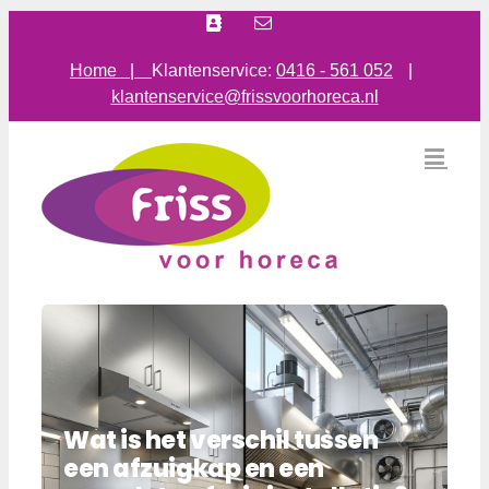
Ga
Facebook
E-
mail
naar
inhoud
Home |
Klantenservice:
0416 - 561 052
|
klantenservice@frissvoorhoreca.nl
Wat is het verschil tussen
een afzuigkap en een