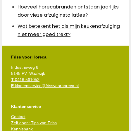
Hoeveel horecabranden ontstaan jaarlijks
door vieze afzuiginstallaties?
Wat betekent het als mijn keukenafzuiging
niet meer goed trekt?
Friss voor Horeca
Industrieweg 8
5145 PV Waalwijk
T
0416 561052
E
klantenservice@frissvoorhoreca.nl
Klantenservice
Contact
Zelf doen: Tips van Friss
Kennisbank