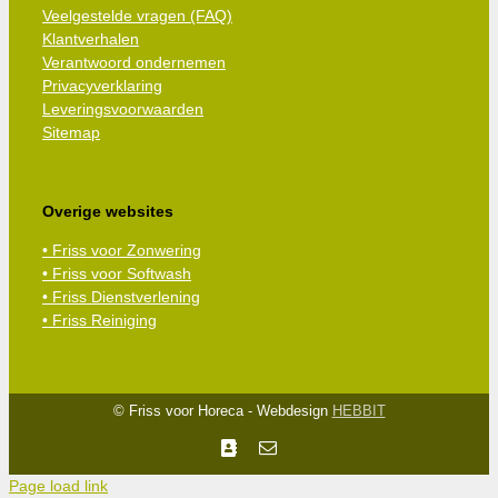
Veelgestelde vragen (FAQ)
Klantverhalen
Verantwoord ondernemen
Privacyverklaring
Leveringsvoorwaarden
Sitemap
Overige websites
• Friss voor Zonwering
• Friss voor Softwash
• Friss Dienstverlening
• Friss Reiniging
© Friss voor Horeca - Webdesign
HEBBIT
Facebook
E-
mail
Page load link