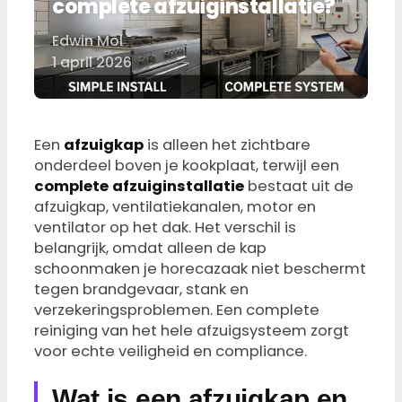
complete afzuiginstallatie?
Edwin Mol
Door
1 april 2026
Een
afzuigkap
is alleen het zichtbare
onderdeel boven je kookplaat, terwijl een
complete afzuiginstallatie
bestaat uit de
afzuigkap, ventilatiekanalen, motor en
ventilator op het dak. Het verschil is
belangrijk, omdat alleen de kap
schoonmaken je horecazaak niet beschermt
tegen brandgevaar, stank en
verzekeringsproblemen. Een complete
reiniging van het hele afzuigsysteem zorgt
voor echte veiligheid en compliance.
Wat is een afzuigkap en