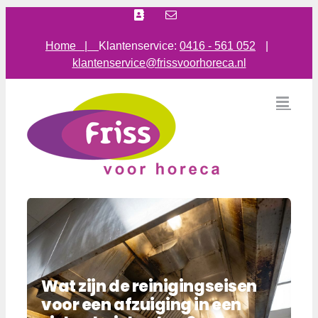
Ga
Facebook
E-
mail
naar
inhoud
Home |
Klantenservice:
0416 - 561 052
|
klantenservice@frissvoorhoreca.nl
Wat zijn de reinigingseisen
voor een afzuiging in een