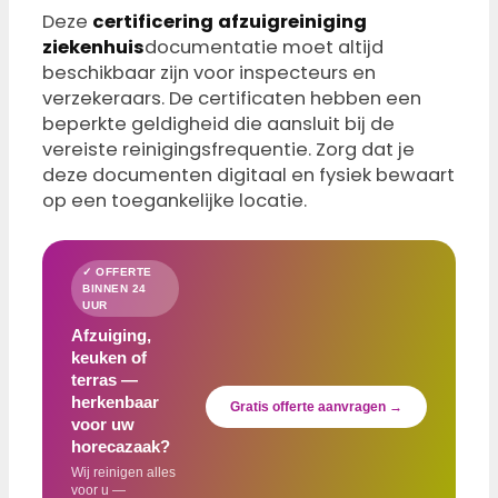
Deze
certificering afzuigreiniging
ziekenhuis
documentatie moet altijd
beschikbaar zijn voor inspecteurs en
verzekeraars. De certificaten hebben een
beperkte geldigheid die aansluit bij de
vereiste reinigingsfrequentie. Zorg dat je
deze documenten digitaal en fysiek bewaart
op een toegankelijke locatie.
✓ OFFERTE
BINNEN 24
UUR
Afzuiging,
keuken of
terras —
herkenbaar
Gratis offerte aanvragen →
voor uw
horecazaak?
Wij reinigen alles
voor u —