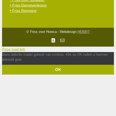
• Friss Dienstverlening
• Friss Reiniging
© Friss voor Horeca - Webdesign
HEBBIT
Facebook
E-
mail
Page load link
Deze website maakt gebruik van cookies. Klik op OK indien u hiermee
akkoord gaat.
OK