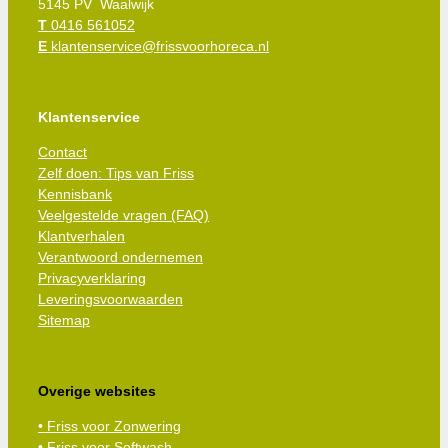
5145 PV Waalwijk
T
0416 561052
E
klantenservice@frissvoorhoreca.nl
Klantenservice
Contact
Zelf doen: Tips van Friss
Kennisbank
Veelgestelde vragen (FAQ)
Klantverhalen
Verantwoord ondernemen
Privacyverklaring
Leveringsvoorwaarden
Sitemap
Overige websites
• Friss voor Zonwering
• Friss voor Softwash