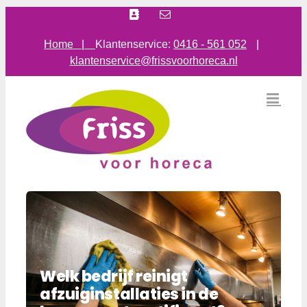
Ga
Facebook
E-
mail
naar
inhoud
Home |
Klantenservice:
0416 - 561 052
|
klantenservice@frissvoorhoreca.nl
Welk bedrijf reinigt
afzuiginstallaties in de