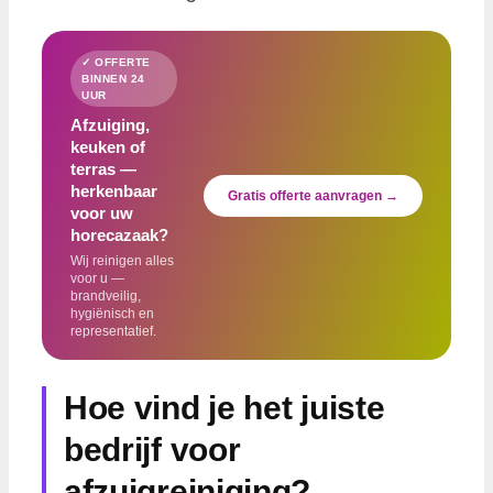
✓ OFFERTE
BINNEN 24
UUR
Afzuiging,
keuken of
terras —
herkenbaar
Gratis offerte aanvragen →
voor uw
horecazaak?
Wij reinigen alles
voor u —
brandveilig,
hygiënisch en
representatief.
Hoe vind je het juiste
bedrijf voor
afzuigreiniging?