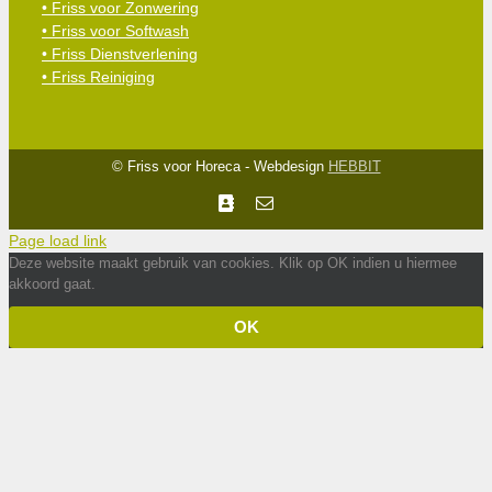
• Friss voor Zonwering
• Friss voor Softwash
• Friss Dienstverlening
• Friss Reiniging
© Friss voor Horeca - Webdesign
HEBBIT
Facebook
E-
mail
Page load link
Deze website maakt gebruik van cookies. Klik op OK indien u hiermee
akkoord gaat.
OK