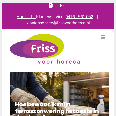
Ga
Facebook
E-
mail
naar
inhoud
Home |
Klantenservice:
0416 - 561 052
|
klantenservice@frissvoorhoreca.nl
Hoe bewaar ik mijn
terraszonwering het beste in