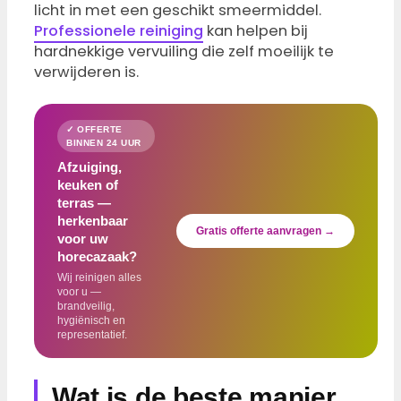
licht in met een geschikt smeermiddel.
Professionele reiniging
kan helpen bij
hardnekkige vervuiling die zelf moeilijk te
verwijderen is.
✓ OFFERTE
BINNEN 24 UUR
Afzuiging,
keuken of
terras —
herkenbaar
Gratis offerte aanvragen →
voor uw
horecazaak?
Wij reinigen alles
voor u —
brandveilig,
hygiënisch en
representatief.
Wat is de beste manier