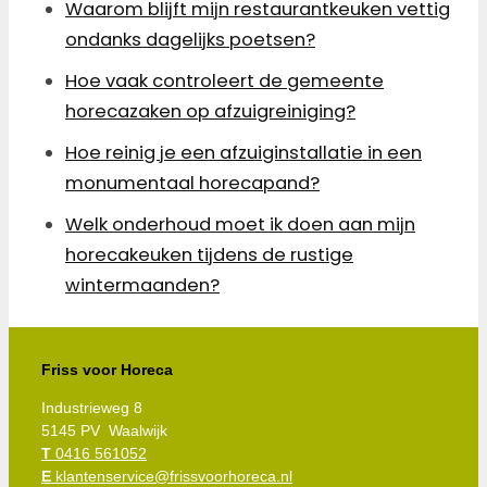
Waarom blijft mijn restaurantkeuken vettig
ondanks dagelijks poetsen?
Hoe vaak controleert de gemeente
horecazaken op afzuigreiniging?
Hoe reinig je een afzuiginstallatie in een
monumentaal horecapand?
Welk onderhoud moet ik doen aan mijn
horecakeuken tijdens de rustige
wintermaanden?
Friss voor Horeca
Industrieweg 8
5145 PV Waalwijk
T
0416 561052
E
klantenservice@frissvoorhoreca.nl