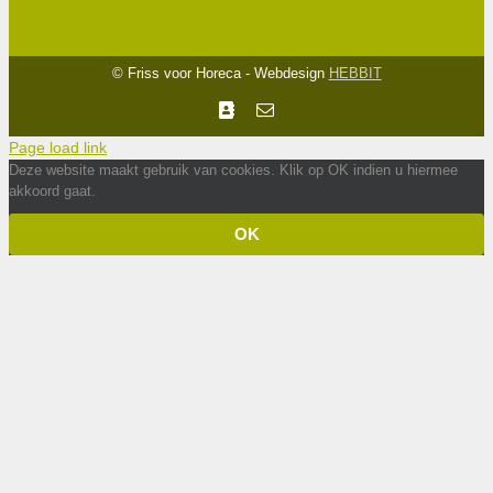
© Friss voor Horeca - Webdesign
HEBBIT
Facebook
E-
mail
Page load link
Deze website maakt gebruik van cookies. Klik op OK indien u hiermee
akkoord gaat.
OK