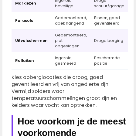
Ingerold,
Droge
Markiezen
beveiligd
schuur/garage
Gedemonteerd,
Binnen, goed
Parasols
doek hangend
geventileerd
Gedemonteerd,
Uitvalschermen
plat
Droge berging
opgeslagen
Ingerold,
Beschermde
Rolluiken
gesmeerd
positie
Kies opberglocaties die droog, goed
geventileerd en vrij van ongedierte zijn.
Vermijd zolders waar
temperatuurschommelingen groot zijn en
kelders waar vocht kan optrekken.
Hoe voorkom je de meest
voorkomende