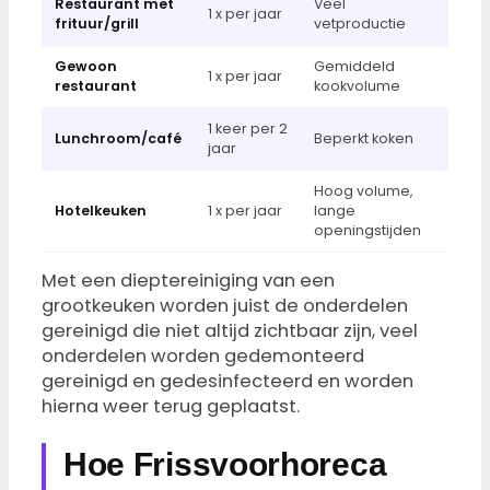
Restaurant met
Veel
1 x per jaar
frituur/grill
vetproductie
Gewoon
Gemiddeld
1 x per jaar
restaurant
kookvolume
1 keer per 2
Lunchroom/café
Beperkt koken
jaar
Hoog volume,
Hotelkeuken
1 x per jaar
lange
openingstijden
Met een dieptereiniging van een
grootkeuken worden juist de onderdelen
gereinigd die niet altijd zichtbaar zijn, veel
onderdelen worden gedemonteerd
gereinigd en gedesinfecteerd en worden
hierna weer terug geplaatst.
Hoe Frissvoorhoreca