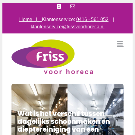
Ga
Facebook
E-
mail
naar
inhoud
Home |
Klantenservice:
0416 - 561 052
|
klantenservice@frissvoorhoreca.nl
Wat is het verschil tussen
dagelijks schoonmaken en
dieptereiniging van een