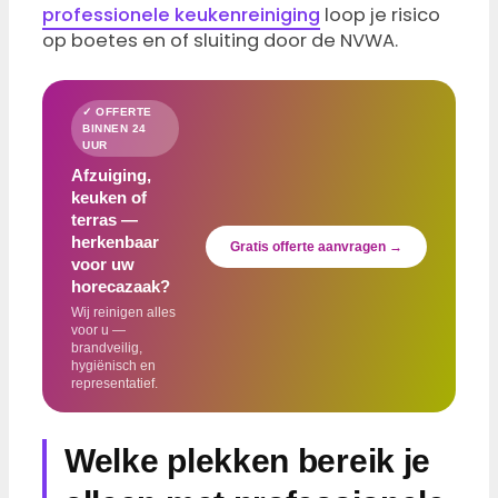
professionele keukenreiniging
loop je risico
op boetes en of sluiting door de NVWA.
✓ OFFERTE
BINNEN 24
UUR
Afzuiging,
keuken of
terras —
herkenbaar
Gratis offerte aanvragen →
voor uw
horecazaak?
Wij reinigen alles
voor u —
brandveilig,
hygiënisch en
representatief.
Welke plekken bereik je