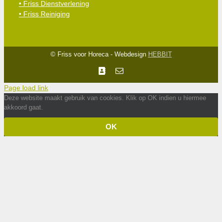
• Friss Dienstverlening
• Friss Reiniging
© Friss voor Horeca - Webdesign
HEBBIT
Facebook
E-
mail
Page load link
Deze website maakt gebruik van cookies. Klik op OK indien u hiermee
akkoord gaat.
OK