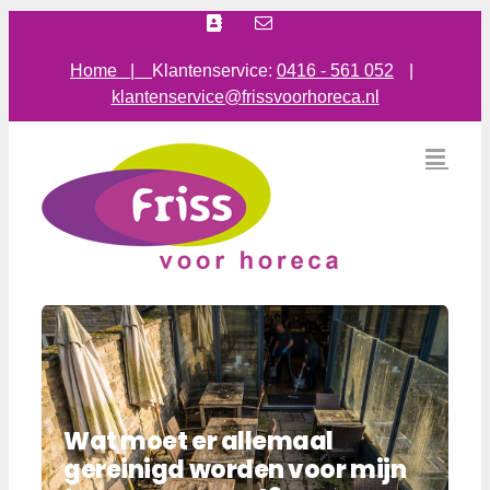
Ga
Facebook
E-
mail
naar
inhoud
Home |
Klantenservice:
0416 - 561 052
|
klantenservice@frissvoorhoreca.nl
Wat moet er allemaal
gereinigd worden voor mijn