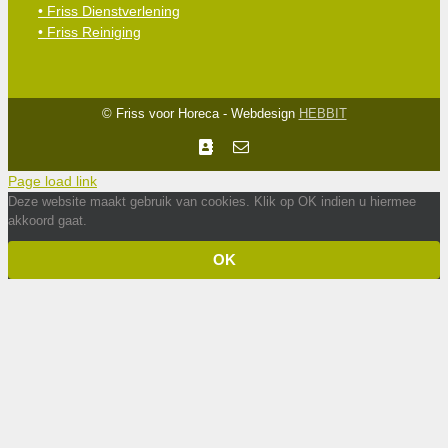
• Friss Dienstverlening
• Friss Reiniging
© Friss voor Horeca - Webdesign
HEBBIT
Facebook
E-
mail
Page load link
Deze website maakt gebruik van cookies. Klik op OK indien u hiermee
akkoord gaat.
OK