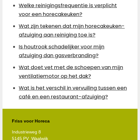
Welke reinigingsfrequentie is verplicht
voor een horecakeuken?
Wat zijn tekenen dat mijn horecakeuken-
afzuiging aan reiniging toe is?
Is houtrook schadelijker voor mijn
afzuiging dan gasverbranding?
Wat doet vet met de schoepen van mijn
ventilatiemotor op het dak?
Wat is het verschil in vervuiling tussen een
café en een restaurant-afzuiging?
Friss voor Horeca
Industrieweg 8
5145 PV Waalwijk