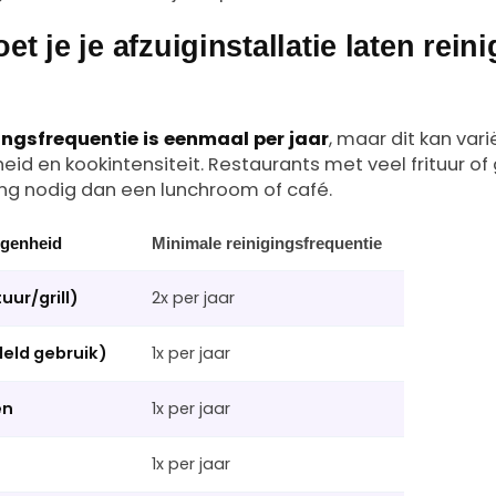
t je je afzuiginstallatie laten rein
ngsfrequentie is eenmaal per jaar
, maar dit kan vari
d en kookintensiteit. Restaurants met veel frituur of 
ing nodig dan een lunchroom of café.
egenheid
Minimale reinigingsfrequentie
uur/grill)
2x per jaar
eld gebruik)
1x per jaar
en
1x per jaar
1x per jaar