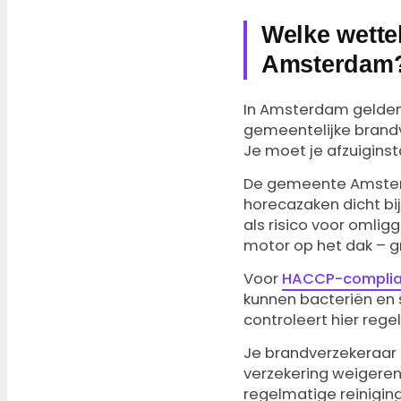
Welke wettel
Amsterdam
In Amsterdam gelde
gemeentelijke brandve
Je moet je afzuiginsta
De gemeente Amsterda
horecazaken dicht bi
als risico voor omli
motor op het dak – g
Voor
HACCP-complian
kunnen bacteriën en 
controleert hier rege
Je brandverzekeraar ei
verzekering weigeren u
regelmatige reiniging 