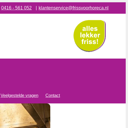
:
0416 - 561 052
|
klantenservice@frissvoorhoreca.nl
Veelgestelde vragen
Contact