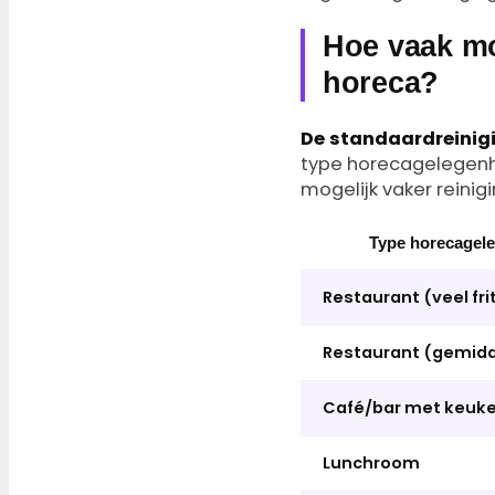
Hoe vaak moe
horeca?
De standaardreinigi
type horecagelegenhei
mogelijk vaker reinig
Type horecagel
Restaurant (veel frit
Restaurant (gemidd
Café/bar met keuk
Lunchroom