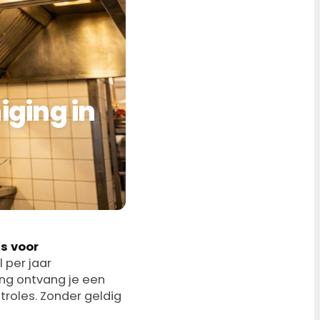
iging in
ls voor
 per jaar
ging ontvang je een
troles. Zonder geldig