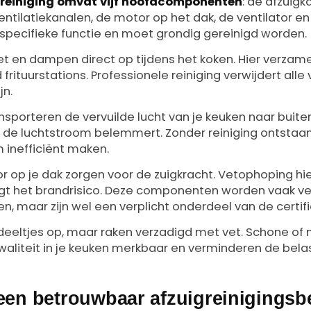
reiniging omvat vijf hoofdcomponenten
: de afzuigk
entilatiekanalen, de motor op het dak, de ventilator en al
specifieke functie en moet grondig gereinigd worden.
et en dampen direct op tijdens het koken. Hier verzam
d frituurstations. Professionele reiniging verwijdert all
jn.
nsporteren de vervuilde lucht van je keuken naar buite
t de luchtstroom belemmert. Zonder reiniging ontstaa
 inefficiënt maken.
or op je dak zorgen voor de zuigkracht. Vetophoping hi
gt het brandrisico. Deze componenten worden vaak ve
en, maar zijn wel een verplicht onderdeel van de certifi
deeltjes op, maar raken verzadigd met vet. Schone of n
waliteit in je keuken merkbaar en verminderen de bela
een betrouwbaar afzuigreinigingsbe