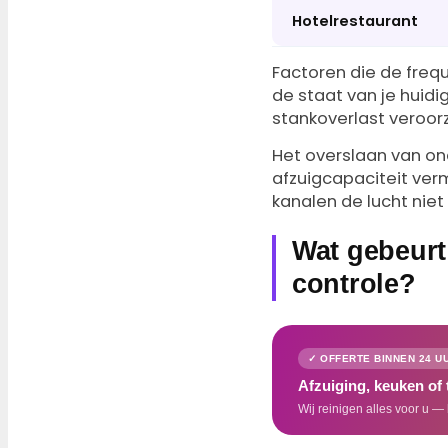
Hotelrestaurant
Factoren die de freq
de staat van je huidig
stankoverlast veroorza
Het overslaan van on
afzuigcapaciteit verm
kanalen de lucht nie
Wat gebeurt 
controle?
✓ OFFERTE BINNEN 24 U
Afzuiging, keuken of
Wij reinigen alles voor u — 