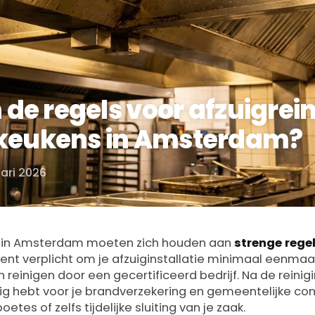
 de regels voor afzuigrein
keukens in Amsterdam?
uari 2026
in Amsterdam moeten zich houden aan
strenge rege
bent verplicht om je afzuiginstallatie minimaal eenmaal
n reinigen door een gecertificeerd bedrijf. Na de reini
dig hebt voor je brandverzekering en gemeentelijke con
boetes of zelfs tijdelijke sluiting van je zaak.