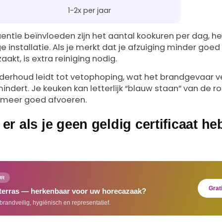
1-2x per jaar
uentie beïnvloeden zijn het aantal kookuren per dag, h
e installatie. Als je merkt dat je afzuiging minder goed
akt, is extra reiniging nodig.
derhoud leidt tot vetophoping, wat het brandgevaar v
indert. Je keuken kan letterlijk “blauw staan” van de r
t meer goed afvoeren.
er als je geen geldig certificaat heb
UR
Grat
 terras — herkenbaar voor uw horecazaak?
brandveilig, hygiënisch en representatief.