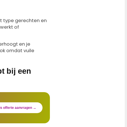
et type gerechten en
 werkt of
erhoogt en je
ook omdat vuile
t bij een
is offerte aanvragen →