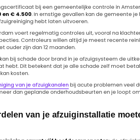
ngscertificaat bij een gemeentelijke controle in Amste
0 en € 4.500
. In ernstige gevallen kan de gemeente je 
fzuigreiniging hebt laten uitvoeren.
m voert regelmatig controles uit, vooral na klachte
pecties. Controleurs willen altijd je meest recente reini
iet ouder zijn dan 12 maanden.
an bij schade door brand in je afzuigsysteem de uitke
at hebt. Dit betekent dat je alle schade zelf moet betal
 kan kosten.
niging van je afzuigkanalen
bij acute problemen veel du
 meer dan geplande onderhoudsbeurten en je loopt om
delen van je afzuiginstallatie moet