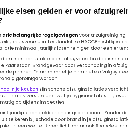
ijke eisen gelden er voor afzuigrei
?
n
drie belangrijke regelgevingen
voor afzuigreiniging
iligheidsvoorschriften, landelijke HACCP-richtlijnen e
llatie minimaal jaarlijks laten reinigen door een erkend
m hanteert strikte controles, vooral in de binnenst
j elkaar staan. Brandgevaar door vetophoping in afzui
ggende panden. Daarom moet je complete afzuigsystee
rondig gereinigd worden.
ce in je keuken
zijn schone afzuiginstallaties verplich
schimmels verspreiden, wat je hygiënestatus in gevaa
lmatig op tijdens inspecties.
st jaarlijks een geldig reinigingscertificaat. Zonder dit
it te keren bij schade door brand in je afzuiginstallati
niet alleen wettelijk verplicht, maar ook financieel noo