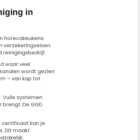
niging in
 in horecakeukens:
n verzekeringseisen.
 reinigingsbedrijf.
ad waar veel
gkanalen wordt gezien
m – van kap tot
t. Vuile systemen
r brengt. De GGD
 certificaat kan je
e. Dit maakt
dzakelijk.