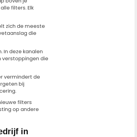
ap boven je
le filters. Elk
elt zich de meeste
e vetaanslag die
n. In deze kanalen
n verstoppingen die
er vermindert de
rgeten bij
cering.
ieuwe filters
sting op andere
drijf in