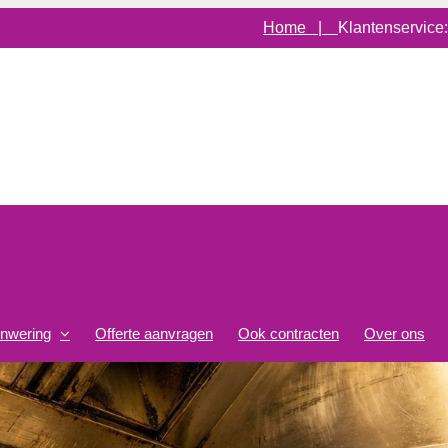
Home |
Klantenservice
onwering
Offerte aanvragen
Ook contracten
Over ons