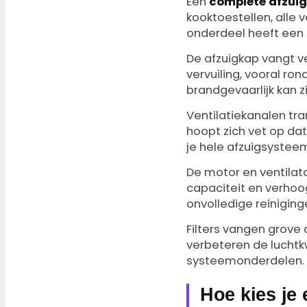
Een
complete afzuig
kooktoestellen, alle v
onderdeel heeft een 
De afzuigkap vangt v
vervuiling, vooral ron
brandgevaarlijk kan zi
Ventilatiekanalen tra
hoopt zich vet op da
je hele afzuigsysteem
De motor en ventilat
capaciteit en verhoo
onvolledige reiniging
Filters vangen grove 
verbeteren de luchtk
systeemonderdelen.
Hoe kies je 