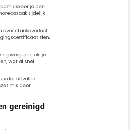
rdam riskeer je een
horecazaak tijdelijk
n over stankoverlast
gingscertificaat zien.
ring weigeren als je
en, wat al snel
urder uitvallen.
zet mis door
en gereinigd