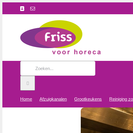
Ga
Facebook
E-
naar
mail
inhoud
Zoeken
naar:
Home
Afzuigkanalen
Grootkeukens
Reiniging z