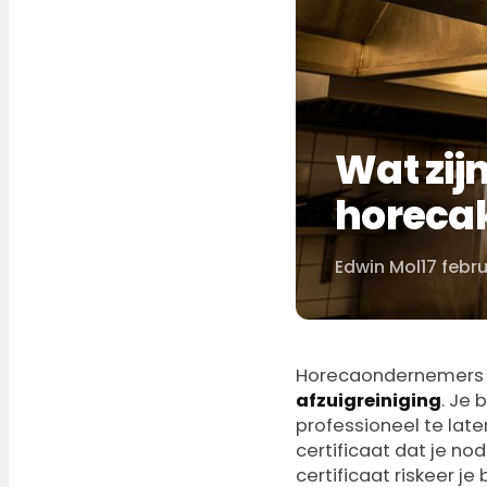
Wat zijn
horeca
Edwin Mol
17 febr
Door
Horecaondernemers 
afzuigreiniging
. Je 
professioneel te late
certificaat dat je no
certificaat riskeer je 