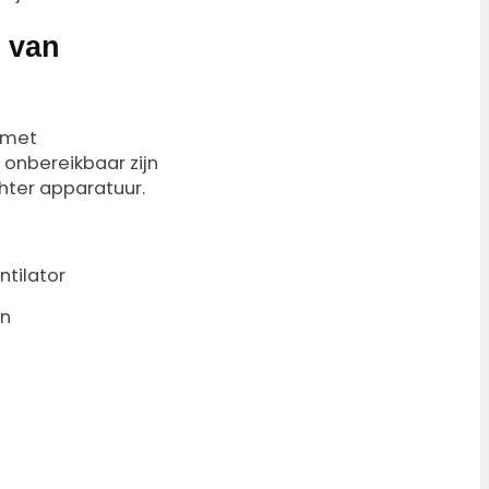
g van
 met
onbereikbaar zijn
hter apparatuur.
ntilator
en