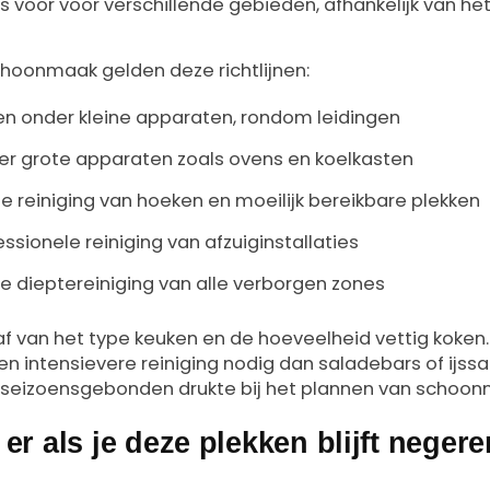
s voor voor verschillende gebieden, afhankelijk van het
choonmaak gelden deze richtlijnen:
 en onder kleine apparaten, rondom leidingen
ter grote apparaten zoals ovens en koelkasten
pe reiniging van hoeken en moeilijk bereikbare plekken
essionele reiniging van afzuiginstallaties
e dieptereiniging van alle verborgen zones
f van het type keuken en de hoeveelheid vettig koken.
en intensievere reiniging nodig dan saladebars of ijss
 seizoensgebonden drukte bij het plannen van schoo
er als je deze plekken blijft neger