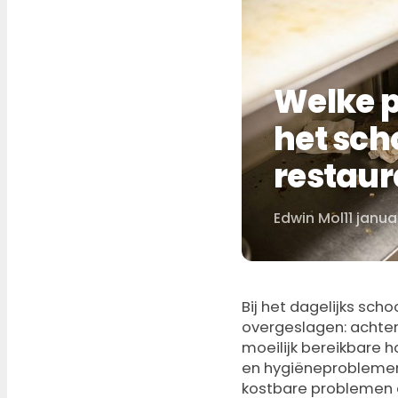
Welke p
het sc
restau
Edwin Mol
11 janua
Door
Bij het dagelijks sc
overgeslagen: achter
moeilijk bereikbare 
en hygiëneproblemen
kostbare problemen e