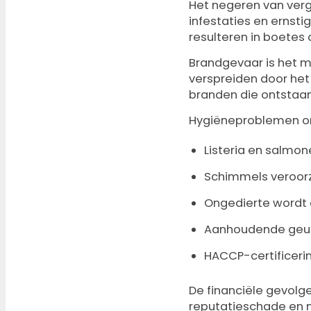
Het negeren van verg
infestaties en ernst
resulteren in boete
Brandgevaar is het me
verspreiden door het 
branden die ontstaan
Hygiëneproblemen ont
Listeria en salmo
Schimmels veroorz
Ongedierte wordt 
Aanhoudende geur
HACCP-certificeri
De financiële gevolge
reputatieschade en n