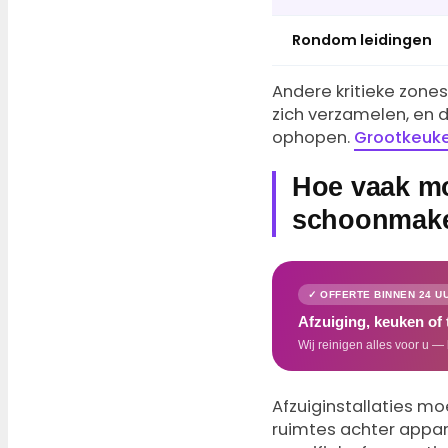
Rondom leidingen
Andere kritieke zones
zich verzamelen, en 
ophopen.
Grootkeuke
Hoe vaak mo
schoonmak
✓ OFFERTE BINNEN 24 U
Afzuiging, keuken of
Wij reinigen alles voor u — 
Afzuiginstallaties m
ruimtes achter appar