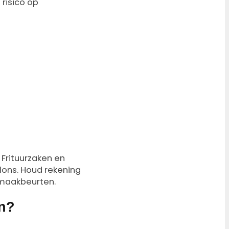
 risico op
 Frituurzaken en
alons. Houd rekening
nmaakbeurten.
en?