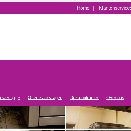
Home |
Klantenservice
onwering
Offerte aanvragen
Ook contracten
Over ons