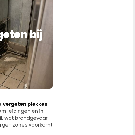
eten bij
de
vergeten plekken
om leidingen en in
il, wat brandgevaar
orgen zones voorkomt