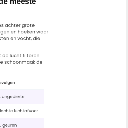
 de meeste
es achter grote
ngen en hoeken waar
en en vocht, die
e lucht filteren.
iere schoonmaak de
evolgen
 ongedierte
slechte luchtafvoer
, geuren