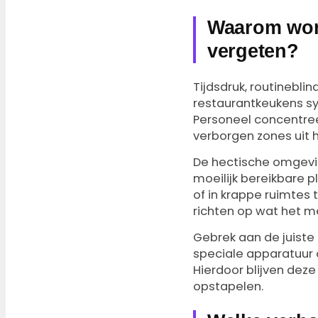
Waarom word
vergeten?
Tijdsdruk, routinebli
restaurantkeukens s
Personeel concentreer
verborgen zones uit h
De hectische omgevin
moeilijk bereikbare 
of in krappe ruimtes
richten op wat het me
Gebrek aan de juiste
speciale apparatuur o
Hierdoor blijven de
opstapelen.