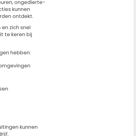
uren, ongedierte-
cties kunnen
rden ontdekt.
 en zich snel
 te keren bij
lgen hebben:
e omgevingen
tsen
luitingen kunnen
ijf.