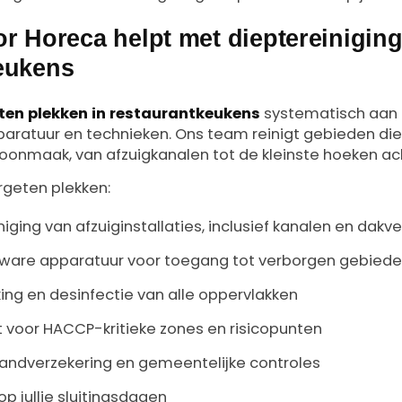
or Horeca helpt met dieptereinigin
eukens
ten plekken in restaurantkeukens
systematisch aan
aratuur en technieken. Ons team reinigt gebieden die 
hoonmaak, van afzuigkanalen tot de kleinste hoeken ac
geten plekken:
ging van afzuiginstallaties, inclusief kanalen en dakve
zware apparatuur voor toegang tot verborgen gebied
king en desinfectie van alle oppervlakken
 voor HACCP-kritieke zones en risicopunten
randverzekering en gemeentelijke controles
op jullie sluitingsdagen