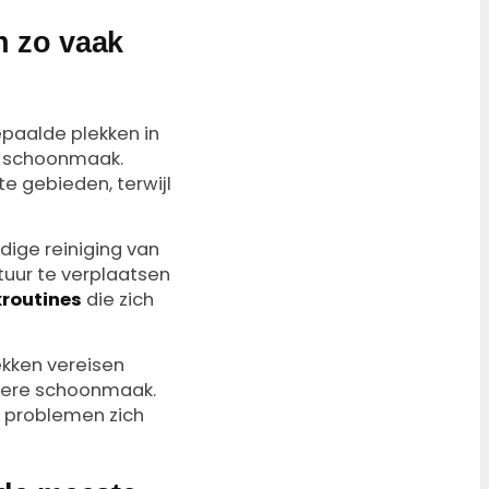
n zo vaak
epaalde plekken in
e schoonmaak.
e gebieden, terwijl
ige reiniging van
uur te verplaatsen
routines
die zich
ekken vereisen
uliere schoonmaak.
 problemen zich