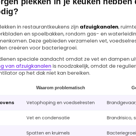
rgen plekken in je keuken hebben
odig?
ekken in restaurantkeukens zijn
afzuigkanalen
, ruimt
erkbladen en spoelbakken, rondom gas- en waterleidi
menkomen. Deze gebieden verzamelen vet, voedselrest
n creëren voor bacteriegroei.
rdienen speciale aandacht omdat ze vet en dampen uit d
ing van afzuigkanalen
is noodzakelijk, omdat de regul
tilator op het dak niet kan bereiken.
Waarom problematisch
G
 ovens
Vetophoping en voedselresten
Brandgevaar,
Vet en condensatie
Brandrisico, 
Spatten en kruimels
Bacteriegroei