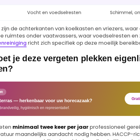
Vocht en voedselresten
Schimmel, on
 zijn de achterkanten van koelkasten en vriezers, waar
de ruimtes onder vaatwassers, waar voedselresten en 
nreiniging
richt zich specifiek op deze moeilijk bereik
et je deze vergeten plekken eigenl
en?
UR
Grat
 terras — herkenbaar voor uw horecazaak?
brandveilig, hygiënisch en representatief.
oeten
minimaal twee keer per jaar
professioneel gerei
atuur maandelijks aandacht nodig hebben. HACCP-richt