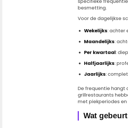
specifieke frequentie
besmetting.
Voor de dagelijkse s
Wekelijks
: achter
Maandelijks
: ach
Per kwartaal
: die
Halfjaarlijks
: prof
Jaarlijks
: complet
De frequentie hangt a
grillrestaurants hebb
met piekperiodes en
Wat gebeurt 