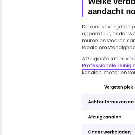
Welke verbo
aandacht n
De meest vergeten pl
apparatuur, onder w
muren en vloeren sa
ideale omstandighede
Afzuiginstallaties ve
Professionele reinig
kanalen, motor en ven
Vergeten plek
Achter fornuizen en
Afzuigkanalen
Onder werkbladen