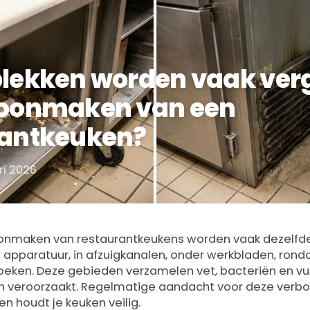
lekken worden vaak verg
hoonmaken van een
rantkeuken?
ri 2026
hoonmaken van restaurantkeukens worden vaak dezelf
 apparatuur, in afzuigkanalen, onder werkbladen, rond
hoeken. Deze gebieden verzamelen vet, bacteriën en vu
 veroorzaakt. Regelmatige aandacht voor deze verb
n houdt je keuken veilig.