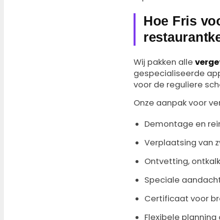
Hoe Fris vo
restaurantk
Wij pakken alle
verge
gespecialiseerde app
voor de reguliere sc
Onze aanpak voor ver
Demontage en reini
Verplaatsing van 
Ontvetting, ontkal
Speciale aandacht
Certificaat voor b
Flexibele planning 