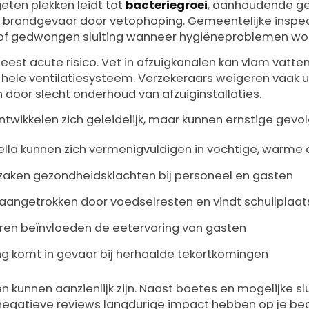
eten plekken leidt tot
bacteriegroei
, aanhoudende ge
ig brandgevaar door vetophoping. Gemeentelijke inspe
s of gedwongen sluiting wanneer hygiëneproblemen wo
est acute risico. Vet in afzuigkanalen kan vlam vatten
hele ventilatiesysteem. Verzekeraars weigeren vaak uit
 door slecht onderhoud van afzuiginstallaties.
wikkelen zich geleidelijk, maar kunnen ernstige gevo
nella kunnen zich vermenigvuldigen in vochtige, warm
aken gezondheidsklachten bij personeel en gasten
aangetrokken door voedselresten en vindt schuilplaa
en beïnvloeden de eetervaring van gasten
ng komt in gevaar bij herhaalde tekortkomingen
n kunnen aanzienlijk zijn. Naast boetes en mogelijke s
egatieve reviews langdurige impact hebben op je bedr