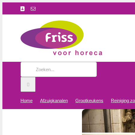
Ga
Facebook
E-
naar
mail
inhoud
Zoeken
naar:
Home
Afzuigkanalen
Grootkeukens
Reiniging z